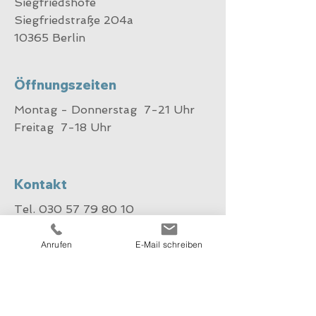
Siegfriedshöfe
Siegfriedstraße 204a
10365 Berlin
Öffnungszeiten
Montag - Donnerstag 7-21 Uhr
Freitag 7-18 Uhr
Kontakt
Tel.
030 57 79 80 10
Rehasport:
030 57 79 80 14
E-Mail:
info@tz-siegfriedshoefe.de
Anrufen
E-Mail schreiben