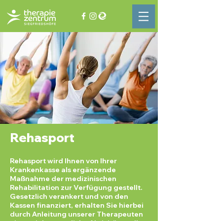
Rehasport
Rehasport wird Ihnen von Ihrer
Krankenkasse als ergänzende
Maßnahme der medizinischen
Rehabilitation zur Verfügung gestellt.
Gesetzlich verankert und von den
Kassen finanziert, erhalten Sie hierbei
durch Anleitung unserer Therapeuten