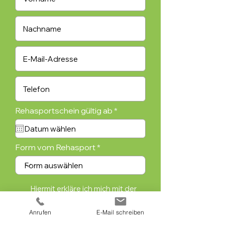
r
Rehasportschein gültig ab
*
e
q
u
i
Form vom Rehasport
r
e
d
Hiermit erkläre ich mich mit der
Datenschutzerklärung
einverstanden.
Datenschutzerkläung ansehen
Anrufen
E-Mail schreiben