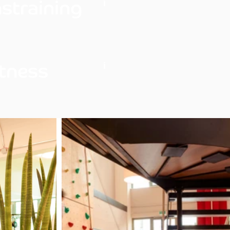
straining
i
itness
i