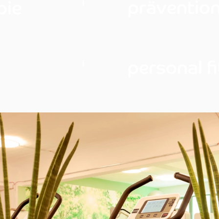
prävention
pie
i
personal f
i