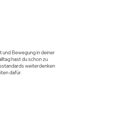
lt und Bewegung in deiner
lltag hast du schon zu
tsstandards weiterdenken
ten dafür.