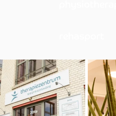
physiothera
rehasport