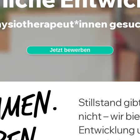
ysiotherapeut*innen gesu
Jetzt bewerben
MEN.
MEN.
Stillstand gib
nicht – wir bi
Entwicklung 