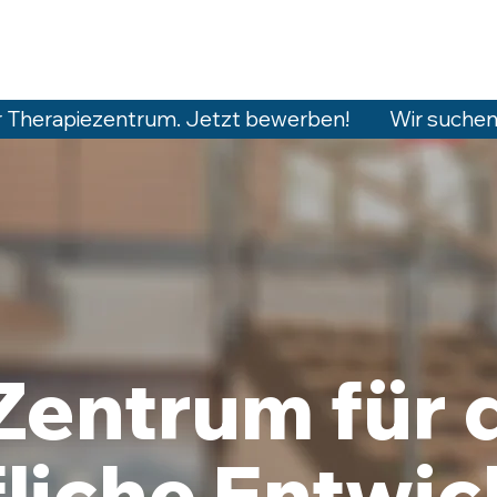
Therapie
Bereiche
Galer
Therapiezentrum. Jetzt bewerben!         
UM 
UM 
Zentrum für 
liche Entwi