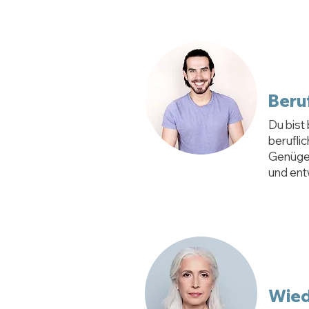
Beru
Du bist
berufli
Genüge 
und ent
Wied