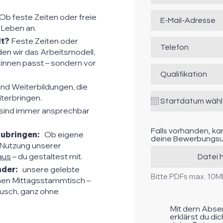
Ob feste Zeiten oder freie
 Leben an.
lt?
Feste Zeiten oder
en wir das Arbeitsmodell,
t:innen passt – sondern vor
und Weiterbildungen, die
iterbringen.
sind immer ansprechbar
Falls vorhanden, ka
nzubringen:
Ob eigene
deine Bewerbungsu
 Nutzung unserer
aus
– du gestaltest mit.
Datei 
der:
unsere gelebte
Bitte PDFs max. 10
lichen Mittagsstammtisch –
ausch, ganz ohne
Mit dem Abse
erklärst du di