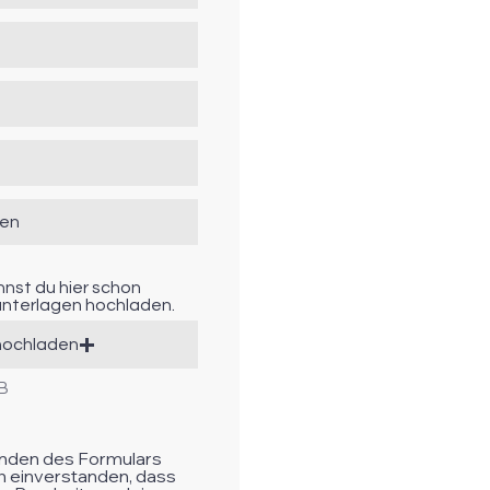
nnst du hier schon
nterlagen hochladen.
hochladen
MB
nden des Formulars
ch einverstanden, dass